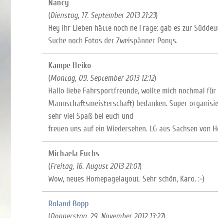
Nancy
(
Dienstag, 17. September 2013 21:23
)
Hey ihr Lieben hätte noch ne Frage: gab es zur Süddeu
Suche noch Fotos der Zweispänner Ponys.
Kampe Heiko
(
Montag, 09. September 2013 12:12
)
Hallo liebe Fahrsportfreunde, wollte mich nochmal für 
Mannschaftsmeisterschaft) bedanken. Super organisiert
sehr viel Spaß bei euch und
freuen uns auf ein Wiedersehen. LG aus Sachsen von 
Michaela Fuchs
(
Freitag, 16. August 2013 21:01
)
Wow, neues Homepagelayout. Sehr schön, Karo. :-)
Roland Bopp
(
Donnerstag, 29. November 2012 13:27
)