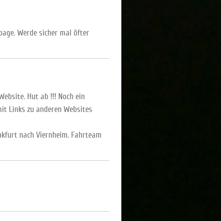
page. Werde sicher mal öfter
Website. Hut ab !!! Noch ein
 mit Links zu anderen Websites
ankfurt nach Viernheim. Fahrteam